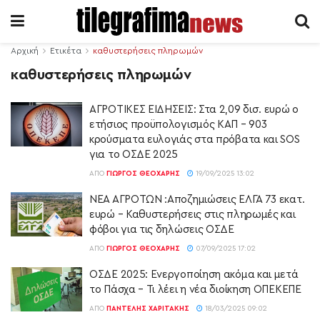
Αρχική
Ετικέτα
καθυστερήσεις πληρωμών
καθυστερήσεις πληρωμών
ΑΓΡΟΤΙΚΕΣ ΕΙΔΗΣΕΙΣ: Στα 2,09 δισ. ευρώ ο
ετήσιος προϋπολογισμός ΚΑΠ – 903
κρούσματα ευλογιάς στα πρόβατα και SOS
για το ΟΣΔΕ 2025
ΑΠΌ
ΓΙΏΡΓΟΣ ΘΕΟΧΆΡΗΣ
19/09/2025 13:02
ΝΕΑ ΑΓΡΟΤΩΝ :Αποζημιώσεις ΕΛΓΑ 73 εκατ.
ευρώ – Καθυστερήσεις στις πληρωμές και
φόβοι για τις δηλώσεις ΟΣΔΕ
ΑΠΌ
ΓΙΏΡΓΟΣ ΘΕΟΧΆΡΗΣ
07/09/2025 17:02
ΟΣΔΕ 2025: Ενεργοποίηση ακόμα και μετά
το Πάσχα – Τι λέει η νέα διοίκηση ΟΠΕΚΕΠΕ
ΑΠΌ
ΠΑΝΤΕΛΉΣ ΧΑΡΙΤΆΚΗΣ
18/03/2025 09:02