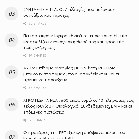
ΣΥΝΤΑΞΕΙΣ – ΤΕΑ: Οι 7 αλλαγές που αυξάνουν
συντάξεις και παροχές
60 SHARES
Παπασταύρου: Ισχυρά εθνικά και ευρωπαϊκά δίκτυα
εξασφαλίζουν ενεργειακή θωράκιση και προσιτές
τιμές ενέργειας
59 SHARES
ΔΥΠΑ: Επίδομα ανεργίας με 125 ένσημα – Ποιοι
μπαίνουν στο ταμείο, ποιοι αποκλείονται και τι
πρέπει να προσέξουν
58 SHARES
ΑΓΡΟΤΕΣ- ΤΑ ΝΕΑ : 600 εκατ. ευρώ σε 10 πληρωμές έως
τέλος Ιουνίου – Οικολογικά, Συνδεδεμένες, ΕΛΓΑ και οι
επόμενες πιστώσεις
56 SHARES
Ο πρόεδρος της ΕΡΤ εξελέγη ομόφωνα μέλος του
Executive Board της EBU