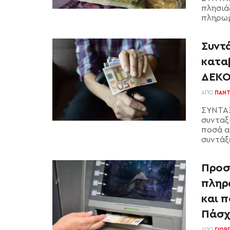
πλησιάζ
πληρωμ
Συντά
κατα
ΔΕΚΟ
ΑΠΌ
ΠΑΝΤ
ΣΥΝΤΑΞ
συνταξ
ποσά α
συντάξε
Προσ
πληρ
και π
Πάσχ
ΑΠΌ
ΓΙΏΡ