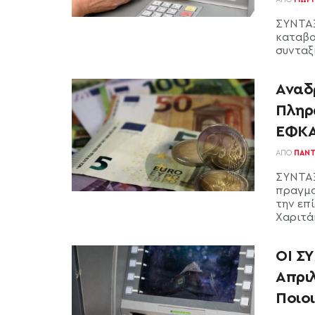
ΣΥΝΤΑΞ
καταβο
συνταξι
Αναδρ
Πληρω
ΕΦΚ
ΑΠΌ
ΠΑΝΤ
ΣΥΝΤΑΞ
πραγμα
την επ
Χαριτάκ
ΟΙ Σ
Απριλ
Ποιο