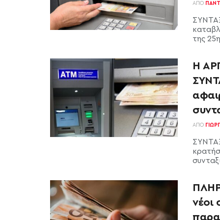
ΑΠΌ
ΠΑΝΤ
ΣΥΝΤΑΞ
καταβλ
της 25
Η ΑΡ
ΣΥΝΤ
αφαι
συντ
ΑΠΌ
ΓΙΏΡ
ΣΥΝΤΑΞ
κρατήσ
συνταξι
ΠΛΗΡ
νέοι 
παρα