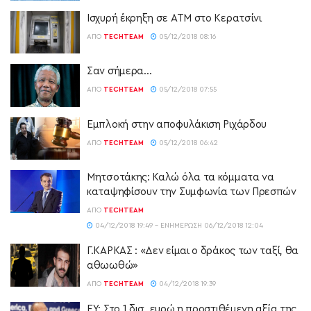
Ισχυρή έκρηξη σε ΑΤΜ στο Κερατσίνι
ΑΠΌ
TECHTEAM
05/12/2018 08:16
Σαν σήμερα…
ΑΠΌ
TECHTEAM
05/12/2018 07:55
Εμπλοκή στην αποφυλάκιση Ριχάρδου
ΑΠΌ
TECHTEAM
05/12/2018 06:42
Μητσοτάκης: Καλώ όλα τα κόμματα να
καταψηφίσουν την Συμφωνία των Πρεσπών
ΑΠΌ
TECHTEAM
04/12/2018 19:49 - ΕΝΗΜΈΡΩΣΗ 06/12/2018 12:04
Γ.ΚΑΡΚΑΣ : «Δεν είμαι ο δράκος των ταξί, θα
αθωωθώ»
ΑΠΌ
TECHTEAM
04/12/2018 19:39
ΕΥ: Στο 1 δισ. ευρώ η προστιθέμενη αξία της