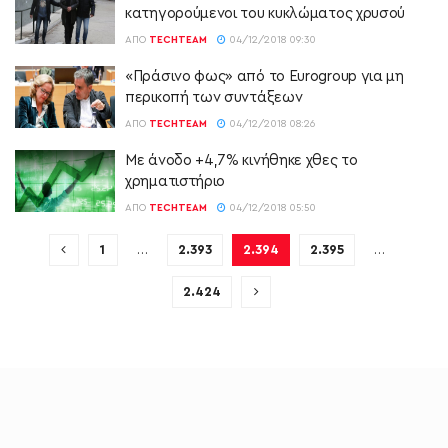
κατηγορούμενοι του κυκλώματος χρυσού
ΑΠΌ
TECHTEAM
04/12/2018 09:30
«Πράσινο φως» από το Eurogroup για μη
περικοπή των συντάξεων
ΑΠΌ
TECHTEAM
04/12/2018 08:26
Με άνοδο +4,7% κινήθηκε χθες το
χρηματιστήριο
ΑΠΌ
TECHTEAM
04/12/2018 05:50
1
…
2.393
2.394
2.395
…
2.424