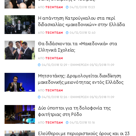
ΑΠΌ
TECHTEAM
04/12/2018 13:23
Η απάντηση Κατρούγκαλου στα περί
διδασκαλίας «μακεδονικών» στην Ελλάδα
ΑΠΌ
TECHTEAM
04/12/2018 12:40
Θα διδάσκονται τα «Μακεδονικά» στα
Ελληνικά Σχολεία;
ΑΠΌ
TECHTEAM
04/12/2018 12:29 - ΕΝΗΜΈΡΩΣΗ 05/12/2018 11:09
Μητσοτάκης: Δρομολογείται διεκδίκηση
μακεδονικής μειονότητας εντός Ελλάδος
ΑΠΌ
TECHTEAM
04/12/2018 12:26 - ΕΝΗΜΈΡΩΣΗ 05/12/2018 11:09
Δύο ύποπτοι για τη δολοφονία της
φοιτήτριας στη Ρόδο
ΑΠΌ
TECHTEAM
04/12/2018 10:16
Ελεύθεροι με περιοριστικούς όρους και οι 23