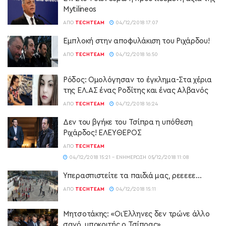
Mytilineos
ΑΠΌ
TECHTEAM
04/12/2018 17:07
Εμπλοκή στην αποφυλάκιση του Ριχάρδου!
ΑΠΌ
TECHTEAM
04/12/2018 16:50
Ρόδος: Ομολόγησαν το έγκλημα-Στα χέρια
της ΕΛ.ΑΣ ένας Ροδίτης και ένας Αλβανός
ΑΠΌ
TECHTEAM
04/12/2018 16:24
Δεν του βγήκε του Τσίπρα η υπόθεση
Ριχάρδος! ΕΛΕΥΘΕΡΟΣ
ΑΠΌ
TECHTEAM
04/12/2018 15:21 - ΕΝΗΜΈΡΩΣΗ 05/12/2018 11:08
Υπερασπιστείτε τα παιδιά μας, ρεεεεε…
ΑΠΌ
TECHTEAM
04/12/2018 15:11
Μητσοτάκης: «Οι Έλληνες δεν τρώνε άλλο
σανό, υποκριτής ο Τσίπρας»