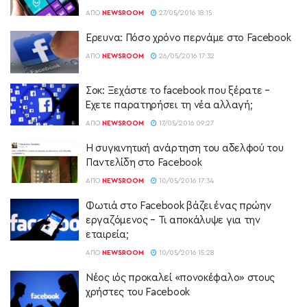
ΑΠΌ
NEWSROOM
27/05/2016 18:15
Ερευνα: Πόσο χρόνο περνάμε στο Facebook
ΑΠΌ
NEWSROOM
26/05/2016 17:32
Σοκ: Ξεχάστε το facebook που ξέρατε –
Έχετε παρατηρήσει τη νέα αλλαγή;
ΑΠΌ
NEWSROOM
17/05/2016 09:27
Η συγκινητική ανάρτηση του αδελφού του
Παντελίδη στο Facebook
ΑΠΌ
NEWSROOM
10/05/2016 17:34
Φωτιά στο Facebook βάζει ένας πρώην
εργαζόμενος – Τι αποκάλυψε για την
εταιρεία;
ΑΠΌ
NEWSROOM
10/05/2016 15:28
Νέος ιός προκαλεί «πονοκέφαλο» στους
χρήστες του Facebook