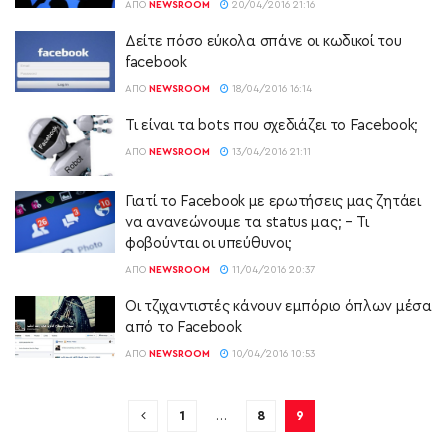
ΑΠΌ
NEWSROOM
20/04/2016 21:16
Δείτε πόσο εύκολα σπάνε οι κωδικοί του
facebook
ΑΠΌ
NEWSROOM
18/04/2016 16:14
Τι είναι τα bots που σχεδιάζει το Facebook;
ΑΠΌ
NEWSROOM
13/04/2016 21:11
Γιατί το Facebook με ερωτήσεις μας ζητάει
να ανανεώνουμε τα status μας; – Τι
φοβούνται οι υπεύθυνοι;
ΑΠΌ
NEWSROOM
11/04/2016 20:37
Οι τζιχαντιστές κάνουν εμπόριο όπλων μέσα
από το Facebook
ΑΠΌ
NEWSROOM
10/04/2016 10:53
1
…
8
9