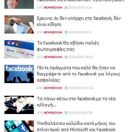
ΑΠΌ
NEWSROOM
21/06/2016 11:36
Ερευνα: Αν δεν υπάρχει στο facebook, δεν
είναι είδηση
ΑΠΌ
NEWSROOM
15/06/2016 18:14
Το Facebook θα σβήσει παλιές
φωτογραφίες σας
ΑΠΌ
NEWSROOM
15/06/2016 08:24
Πέντε πράγματα που καλό θα ήταν να
διαγράψετε από το Facebook για λόγους
ασφαλείας
ΑΠΌ
NEWSROOM
01/06/2016 21:04
Τα πάνω-κάτω στο facebook με τη νέα
αλλαγή…
ΑΠΌ
NEWSROOM
01/06/2016 17:28
Υποθαλάσσιο καλώδιο κατά μήκος του
Ατλαντικού από Microsoft και Facebook