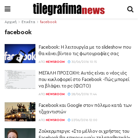
Αρχική
Ετικέτα
facebook
facebook
Facebook: Η λειτουργία με το slideshow που
θα κάνει βίντεο τις φωτογραφίες σας
ΑΠΌ
NEWSROOM
30/06/2016 10:15
ΜΕΓΑΛΗ ΠΡΟΣΟΧΗ: Αυτός είναι ο νέος ιός
που κυκλοφορεί στο Facebook -Πώς μπορεί
να βλάψει το pc (ΦΩΤΟ)
ΑΠΌ
NEWSROOM
28/06/2016 11:44
Facebook και Google στον πόλεμο κατά των
τζιχαντιστών
ΑΠΌ
NEWSROOM
27/06/2016 12:00
Ζούκερμπεργκ: «Στο μέλλον οι χρήστες του
Facebook θα επικοινωνούν τηλεπαθητικά!»