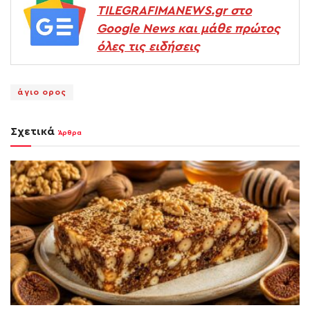
TILEGRAFIMANEWS.gr στο
Google News και μάθε πρώτος
όλες τις ειδήσεις
άγιο ορος
Σχετικά
Άρθρα