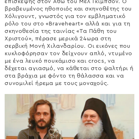
επίσκεψης στον Αθω του Μελ Γκίμπσον. Ο
βραβευμένος ηθοποιός και σκηνοθέτης του
Χόλιγουντ, γνωστός για τον εμβληματικό
ρόλο του στο «Braveheart» αλλά και για τη
σκηνοθεσία της ταινίας «Τα Πάθη του
Χριστού», πέρασε μερικά 24ωρα στη
σερβική Μονή Χιλανδαρίου. Οι εικόνες που
κυκλοφόρησαν τον δείχνουν απλό, ντυμένο
με ένα λευκό πουκάμισο και crocs, να
δέχεται αγιασμό, να κάθεται στο ψαλτήρι ή
στα βράχια με φόντο τη θάλασσα και να
συνομιλεί ήρεμα με τους μοναχούς.