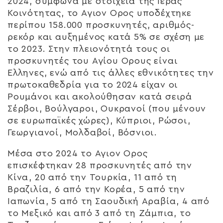
2024, σύμφωνα με στοιχεία της Ιεράς
Κοινότητας, το Αγιον Ορος υποδέχτηκε
περίπου 158.000 προσκυνητές, αριθμός-
ρεκόρ και αυξημένος κατά 5% σε σχέση με
το 2023. Στην πλειονότητά τους οι
προσκυνητές του Αγίου Ορους είναι
Ελληνες, ενώ από τις άλλες εθνικότητες την
πρωτοκαθεδρία για το 2024 είχαν οι
Ρουμάνοι και ακολούθησαν κατά σειρά
Σέρβοι, Βούλγαροι, Ουκρανοί (που μένουν
σε ευρωπαϊκές χώρες), Κύπριοι, Ρώσοι,
Γεωργιανοί, Μολδαβοί, Βόσνιοι.
Μέσα στο 2024 το Αγιον Ορος
επισκέφτηκαν 28 προσκυνητές από την
Κίνα, 20 από την Τουρκία, 11 από τη
Βραζιλία, 6 από την Κορέα, 5 από την
Ιαπωνία, 5 από τη Σαουδική Αραβία, 4 από
το Μεξικό και από 3 από τη Ζάμπια, το