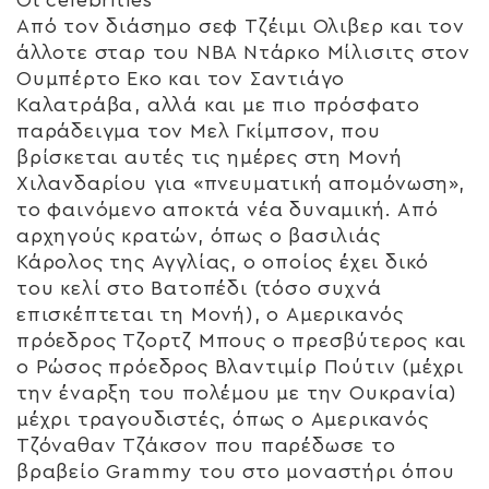
Οι celebrities
Από τον διάσημο σεφ Τζέιμι Ολιβερ και τον
άλλοτε σταρ του NBA Ντάρκο Μίλισιτς στον
Ουμπέρτο Εκο και τον Σαντιάγο
Καλατράβα, αλλά και με πιο πρόσφατο
παράδειγμα τον Μελ Γκίμπσον, που
βρίσκεται αυτές τις ημέρες στη Μονή
Χιλανδαρίου για «πνευματική απομόνωση»,
το φαινόμενο αποκτά νέα δυναμική. Από
αρχηγούς κρατών, όπως ο βασιλιάς
Κάρολος της Αγγλίας, ο οποίος έχει δικό
του κελί στο Βατοπέδι (τόσο συχνά
επισκέπτεται τη Μονή), ο Αμερικανός
πρόεδρος Τζορτζ Μπους ο πρεσβύτερος και
ο Ρώσος πρόεδρος Βλαντιμίρ Πούτιν (μέχρι
την έναρξη του πολέμου με την Ουκρανία)
μέχρι τραγουδιστές, όπως ο Αμερικανός
Τζόναθαν Τζάκσον που παρέδωσε το
βραβείο Grammy του στο μοναστήρι όπου