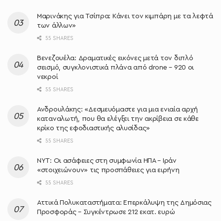
Μαρινάκης για Τσίπρα: Κάνει τον κιμπάρη με τα λεφτά
των άλλων»
55 SHARES
Βενεζουέλα: Δραματικές εικόνες μετά τον διπλό
σεισμό, συγκλονιστικά πλάνα από drone – 920 οι
νεκροί
55 SHARES
Ανδρουλάκης: «Δεσμευόμαστε για μια ενιαία αρχή
καταναλωτή, που θα ελέγξει την ακρίβεια σε κάθε
κρίκο της εφοδιαστικής αλυσίδας»
55 SHARES
NYT: Οι ασάφειες στη συμφωνία ΗΠΑ – Ιράν
«στοιχειώνουν» τις προσπάθειες για ειρήνη
55 SHARES
Αττικά Πολυκαταστήματα: Επερκάλυψη της Δημόσιας
Προσφοράς – Συγκέντρωσε 212 εκατ. ευρώ