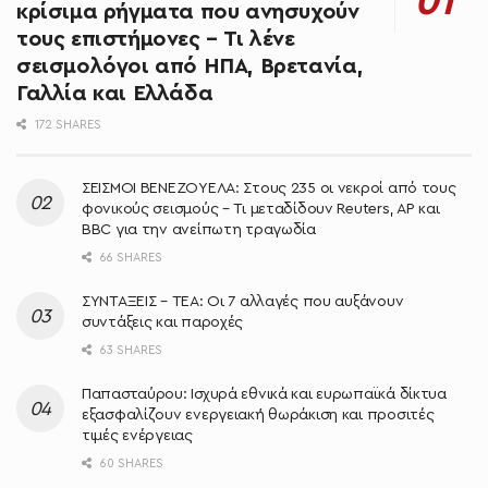
κρίσιμα ρήγματα που ανησυχούν
τους επιστήμονες – Τι λένε
σεισμολόγοι από ΗΠΑ, Βρετανία,
Γαλλία και Ελλάδα
172 SHARES
ΣΕΙΣΜΟΙ ΒΕΝΕΖΟΥΕΛΑ: Στους 235 οι νεκροί από τους
φονικούς σεισμούς – Τι μεταδίδουν Reuters, AP και
BBC για την ανείπωτη τραγωδία
66 SHARES
ΣΥΝΤΑΞΕΙΣ – ΤΕΑ: Οι 7 αλλαγές που αυξάνουν
συντάξεις και παροχές
63 SHARES
Παπασταύρου: Ισχυρά εθνικά και ευρωπαϊκά δίκτυα
εξασφαλίζουν ενεργειακή θωράκιση και προσιτές
τιμές ενέργειας
60 SHARES