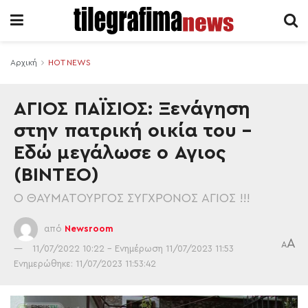
Αρχική
HOT NEWS
ΑΓΙΟΣ ΠΑΪΣΙΟΣ: Ξενάγηση
στην πατρική οικία του –
Εδώ μεγάλωσε ο Αγιος
(BINTEO)
Ο ΘΑΥΜΑΤΟΥΡΓΟΣ ΣΥΓΧΡΟΝΟΣ ΑΓΙΟΣ !!!
από
Newsroom
A
A
11/07/2022 10:22 - Ενημέρωση 11/07/2023 11:53
Ενημερώθηκε: 11/07/2023 11:53:42