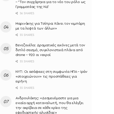
– “Τον συγχάρηκα για το νέο του ρόλο ως
Γραμματέας της ΝΔ”
56 SHARES
Μαρινάκης για Τσίπρα: Κάνει τον κιμπάρη
με τα λεφτά των άλλων»
55 SHARES
Βενεζουέλα: Δραματικές εικόνες μετά τον
διπλό σεισμό, συγκλονιστικά πλάνα από
drone – 920 οι νεκροί
55 SHARES
NYT: Οι ασάφειες στη συμφωνία ΗΠΑ – Ιράν
«στοιχειώνουν» τις προσπάθειες για
ειρήνη
55 SHARES
Ανδρουλάκης: «Δεσμευόμαστε για μια
ενιαία αρχή καταναλωτή, που θα ελέγξει
την ακρίβεια σε κάθε κρίκο της
εφοδιαστικής αλυσίδας»