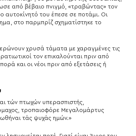
σωσε από βέβαιο πνιγμό, «τραβώντας» τον
ο αυτοκίνητό του έπεσε σε ποτάμι. Οι
χημα, στο παρμπρίζ σχηματίστηκε το
ιερώνουν χρυσά τάματα με χαραγμένες τις
στρατιωτικοί τον επικαλούνται πριν από
πορά και οι νέοι πριν από εξετάσεις ή
υ
αι τών πτωχών υπερασπιστής,
ρμαχος, τροπαιοφόρε Μεγαλομάρτυς
σωθήναι τάς ψυχάς ημών.»