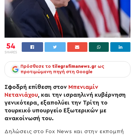
54
SHARES
Πρόσθεσε το
tilegrafimanews.gr
ως
προτιμώμενη πηγή στη Google
Σφοδρή επίθεση στον
Μπενιαμίν
Νετανιάχου
, και την ισραηλινή κυβέρνηση
γενικότερα, εξαπολύει την Τρίτη το
τουρκικό υπουργείο Εξωτερικών με
ανακοίνωσή του.
Δηλώσεις στο Fox News και στην εκπομπή