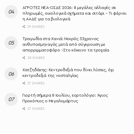
ΑΓΡΟΤΕΣ ΝΕΑ-ΟΣΔΕ 2026: 8 μεγάλες αλλαγές σε
πληρωμές, οικολογικά σχήματα και σιτάρι – Τι φέρνει
η ΑΑΔΕ για τα βιολογικά
59 SHARES
Τραγωδία στα Χανιά: Νεκρός 33χρονος
ανθυποσμηναγός μετά από σύγκρουση με
απορριμματοφόρο –Στο κόκκινο τα τροχαία
58 SHARES
Χατζηδάκης: Κεντροδεξιά που δίνει λύσεις, όχι
κεντροδεξιά της νοσταλγίας
57 SHARES
Γιορτή σήμερα 8 Ιουλίου, εορτολόγιο: Άγιος
Προκόπιος ο Μεγαλομάρτυς
57 SHARES