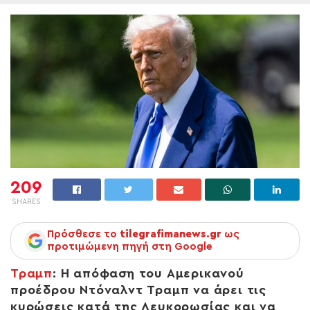
209
SHARES
Πρόσθεσε το
tilegrafimanews.gr
ως
προτιμώμενη πηγή στη Google
Τραμπ
:
Η απόφαση του Αμερικανού
προέδρου Ντόναλντ Τραμπ να άρει τις
κυρώσεις κατά της Λευκορωσίας και να