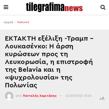
Αρχική
Featured
ΕΚΤΑΚΤΗ εξέλιξη -Τραμπ –
Λουκασένκο: Η άρση
κυρώσεων προς τη
Λευκορωσία, η επιστροφή
της Belavia και η
«ψυχρολουσία» της
Πολωνίας
από
Παντελής Χαριτάκης
12/09/2025 15:00
A
A