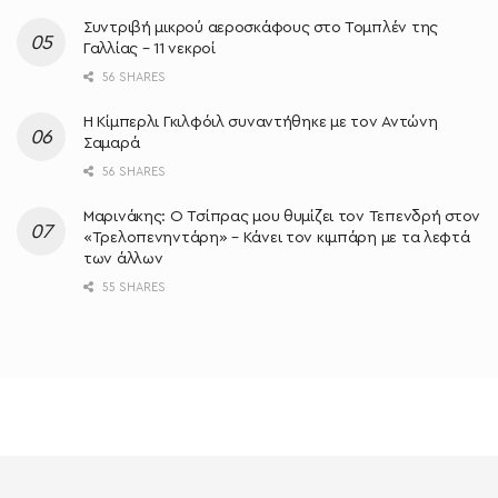
Συντριβή μικρού αεροσκάφους στο Τομπλέν της
Γαλλίας – 11 νεκροί
56 SHARES
Η Κίμπερλι Γκιλφόιλ συναντήθηκε με τον Αντώνη
Σαμαρά
56 SHARES
Μαρινάκης: Ο Τσίπρας μου θυμίζει τον Τεπενδρή στον
«Τρελοπενηντάρη» – Κάνει τον κιμπάρη με τα λεφτά
των άλλων
55 SHARES