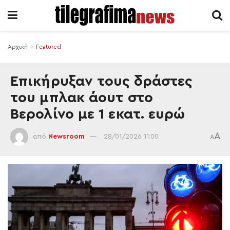
Αρχική
Featured
Eπικήρυξαν τους δράστες
του μπλακ άουτ στο
Βερολίνο με 1 εκατ. ευρώ
A
από
Newsroom
28/01/2026 11:00
A