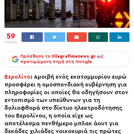
59
SHARES
Πρόσθεσε το
tilegrafimanews.gr
ως
προτιμώμενη πηγή στη Google
Βερολίνο
: Αμοιβή ενός εκατομμυρίου ευρώ
προσφέρει η ομοσπονδιακή κυβέρνηση για
πληροφορίες οι οποίες θα οδηγήσουν στον
εντοπισμό των υπεύθυνων για τη
δολιοφθορά στο δίκτυο ηλεκτροδότησης
του Βερολίνου, η οποία είχε ως
αποτέλεσμα πενθήμερο μπλακ άουτ για
δεκάδες χιλιάδες νοικοκυριά τις πρώτες