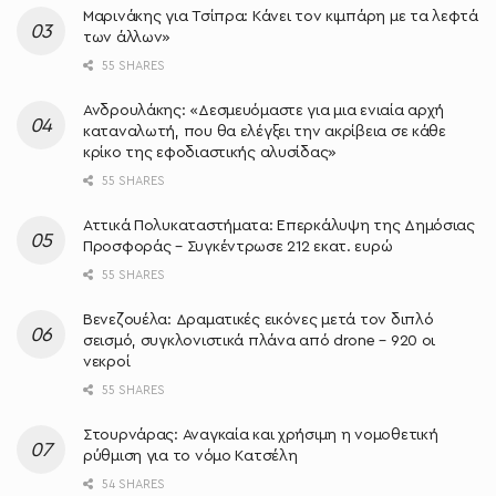
Μαρινάκης για Τσίπρα: Κάνει τον κιμπάρη με τα λεφτά
των άλλων»
55 SHARES
Ανδρουλάκης: «Δεσμευόμαστε για μια ενιαία αρχή
καταναλωτή, που θα ελέγξει την ακρίβεια σε κάθε
κρίκο της εφοδιαστικής αλυσίδας»
55 SHARES
Αττικά Πολυκαταστήματα: Επερκάλυψη της Δημόσιας
Προσφοράς – Συγκέντρωσε 212 εκατ. ευρώ
55 SHARES
Βενεζουέλα: Δραματικές εικόνες μετά τον διπλό
σεισμό, συγκλονιστικά πλάνα από drone – 920 οι
νεκροί
55 SHARES
Στουρνάρας: Αναγκαία και χρήσιμη η νομοθετική
ρύθμιση για το νόμο Κατσέλη
54 SHARES