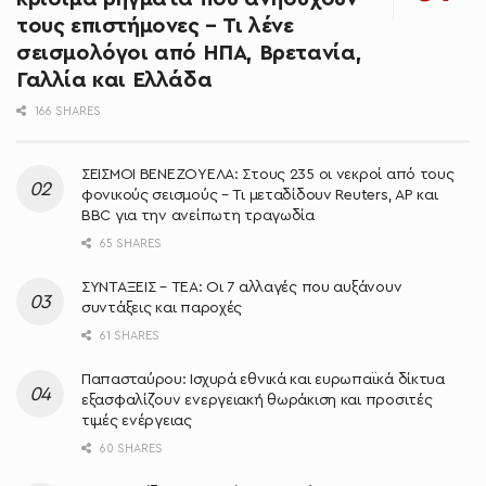
τους επιστήμονες – Τι λένε
σεισμολόγοι από ΗΠΑ, Βρετανία,
Γαλλία και Ελλάδα
166 SHARES
ΣΕΙΣΜΟΙ ΒΕΝΕΖΟΥΕΛΑ: Στους 235 οι νεκροί από τους
φονικούς σεισμούς – Τι μεταδίδουν Reuters, AP και
BBC για την ανείπωτη τραγωδία
65 SHARES
ΣΥΝΤΑΞΕΙΣ – ΤΕΑ: Οι 7 αλλαγές που αυξάνουν
συντάξεις και παροχές
61 SHARES
Παπασταύρου: Ισχυρά εθνικά και ευρωπαϊκά δίκτυα
εξασφαλίζουν ενεργειακή θωράκιση και προσιτές
τιμές ενέργειας
60 SHARES