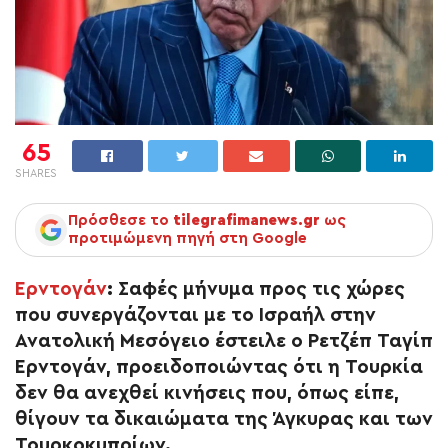
65
SHARES
Πρόσθεσε το
tilegrafimanews.gr
ως
προτιμώμενη πηγή στη Google
Ερντογάν
: Σαφές μήνυμα προς τις χώρες
που συνεργάζονται με το Ισραήλ στην
Ανατολική Μεσόγειο έστειλε ο Ρετζέπ Ταγίπ
Ερντογάν, προειδοποιώντας ότι η Τουρκία
δεν θα ανεχθεί κινήσεις που, όπως είπε,
θίγουν τα δικαιώματα της Άγκυρας και των
Τουρκοκυπρίων.