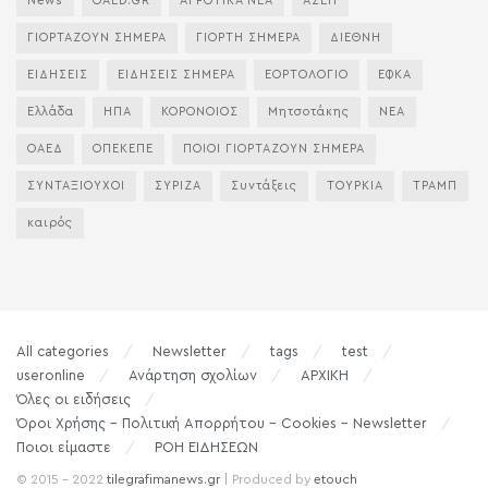
News
OAED.GR
ΑΓΡΟΤΙΚΑ ΝΕΑ
ΑΣΕΠ
ΓΙΟΡΤΑΖΟΥΝ ΣΗΜΕΡΑ
ΓΙΟΡΤΗ ΣΗΜΕΡΑ
ΔΙΕΘΝΗ
ΕΙΔΗΣΕΙΣ
ΕΙΔΗΣΕΙΣ ΣΗΜΕΡΑ
ΕΟΡΤΟΛΟΓΙΟ
ΕΦΚΑ
Ελλάδα
ΗΠΑ
ΚΟΡΟΝΟΙΟΣ
Μητσοτάκης
ΝΕΑ
ΟΑΕΔ
ΟΠΕΚΕΠΕ
ΠΟΙΟΙ ΓΙΟΡΤΑΖΟΥΝ ΣΗΜΕΡΑ
ΣΥΝΤΑΞΙΟΥΧΟΙ
ΣΥΡΙΖΑ
Συντάξεις
ΤΟΥΡΚΙΑ
ΤΡΑΜΠ
καιρός
All categories
Newsletter
tags
test
useronline
Ανάρτηση σχολίων
ΑΡΧΙΚΗ
Όλες οι ειδήσεις
Όροι Χρήσης – Πολιτική Απορρήτου – Cookies – Newsletter
Ποιοι είμαστε
ΡΟΗ ΕΙΔΗΣΕΩΝ
© 2015 - 2022
tilegrafimanews.gr
| Produced by
etouch