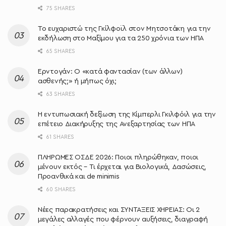
75 SHARES
Το ευχαριστώ της Γκίλφοϊλ στον Μητσοτάκη για την
εκδήλωση στο Μαξίμου για τα 250 χρόνια των ΗΠΑ
65 SHARES
Ερντογάν: Ο «κατά φαντασίαν (των άλλων)
ασθενής;» ή μήπως όχι;
63 SHARES
Η εντυπωσιακή δεξίωση της Κίμπερλι Γκιλφόιλ για την
επέτειο Διακήρυξης της Ανεξαρτησίας των ΗΠΑ
61 SHARES
ΠΛΗΡΩΜΕΣ ΟΣΔΕ 2026: Ποιοι πληρώθηκαν, ποιοι
μένουν εκτός – Τι έρχεται για Βιολογικά, Δασώσεις,
Προανθικά και de minimis
60 SHARES
Νέες παρακρατήσεις και ΣΥΝΤΑΞΕΙΣ ΧΗΡΕΙΑΣ: Οι 2
μεγάλες αλλαγές που φέρνουν αυξήσεις, διαγραφή