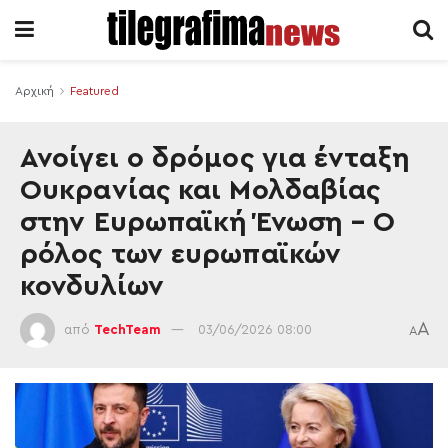
Αρχική
Featured
Ανοίγει ο δρόμος για ένταξη
Ουκρανίας και Μολδαβίας
στην Ευρωπαϊκή Ένωση – Ο
ρόλος των ευρωπαϊκών
κονδυλίων
A
από
TechTeam
03/06/2026 08:00
A