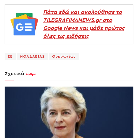
Πάτα εδώ και ακολούθησε το
TILEGRAFIMANEWS.gr στο
Google News και μάθε πρώτος
όλες τις ειδήσεις
EE
ΜΟΛΔΑΒΙΑΣ
Ουκρανίας
Σχετικά
Άρθρα