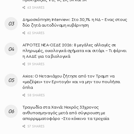
63 SHARES
Δημοσκόπηση Interview: Στο 30,1% η ΝΔ – Ένας στους
δύο ζητά αυτοδύναμη κυβέρνηση
62 SHARES
ΑΓΡΟΤΕΣ ΝΕΑ-ΟΣΔΕ 2026: 8 μεγάλες αλλαγές σε
πληρωμές, οικολογικά σχήματα και σιτάρι – Τι φέρνει
η ΑΑΔΕ για τα βιολογικά
59 SHARES
Axios: Ο Νετανιάχου ζήτησε από τον Τραμπ να
«μαζέψει» τον Ερντογάν και να μην του πουλήσει
όπλα
58 SHARES
Τραγωδία στα Χανιά: Νεκρός 33χρονος
ανθυποσμηναγός μετά από σύγκρουση με
απορριμματοφόρο –Στο κόκκινο τα τροχαία
57 SHARES