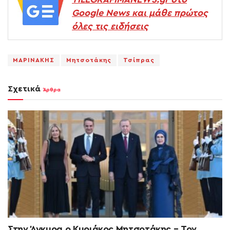
Google News και μάθε πρώτος
όλες τις ειδήσεις
ΜΑΡΙΝΑΚΗΣ
Μητσοτάκης
Τσίπρας
Σχετικά
Άρθρα
Στην Άγκυρα ο Κυριάκος Μητσοτάκης – Τον