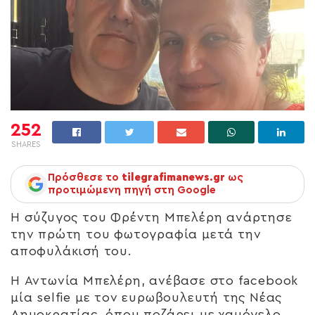
252
SHARES
Πρόσθεσε το
tilegrafimanews.gr
ως
προτιμώμενη πηγή στη Google
Η σύζυγος του Φρέντη Μπελέρη ανάρτησε
την πρώτη του φωτογραφία μετά την
αποφυλάκισή του.
Η Αντωνία Μπελέρη, ανέβασε στο facebook
μία selfie με τον ευρωβουλευτή της Νέας
Δημοκρατίας, όπου ποζάρει με χαμόγελο