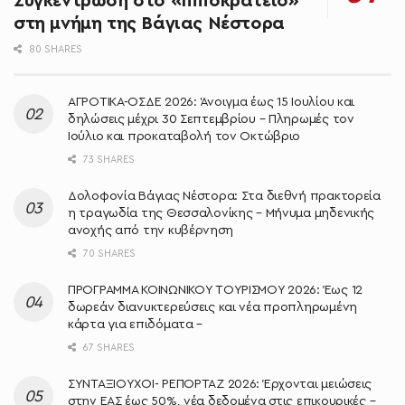
Συγκέντρωση στο «Ιπποκράτειο»
στη μνήμη της Βάγιας Νέστορα
80 SHARES
ΑΓΡΟΤΙΚΑ-ΟΣΔΕ 2026: Άνοιγμα έως 15 Ιουλίου και
δηλώσεις μέχρι 30 Σεπτεμβρίου – Πληρωμές τον
Ιούλιο και προκαταβολή τον Οκτώβριο
73 SHARES
Δολοφονία Βάγιας Νέστορα: Στα διεθνή πρακτορεία
η τραγωδία της Θεσσαλονίκης – Μήνυμα μηδενικής
ανοχής από την κυβέρνηση
70 SHARES
ΠΡΟΓΡΑΜΜΑ ΚΟΙΝΩΝΙΚΟΥ ΤΟΥΡΙΣΜΟΥ 2026: Έως 12
δωρεάν διανυκτερεύσεις και νέα προπληρωμένη
κάρτα για επιδόματα –
67 SHARES
ΣΥΝΤΑΞΙΟΥΧΟΙ- ΡΕΠΟΡΤΑΖ 2026: Έρχονται μειώσεις
στην ΕΑΣ έως 50%, νέα δεδομένα στις επικουρικές –