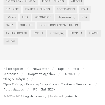
ΓΙΟΡΤΑΖΟΥΝ ΣΗΜΕΡΑ
ΓΙΟΡΤΗ ΣΗΜΕΡΑ
ΔΙΕΘΝΗ
ΕΙΔΗΣΕΙΣ
ΕΙΔΗΣΕΙΣ ΣΗΜΕΡΑ
ΕΟΡΤΟΛΟΓΙΟ
ΕΦΚΑ
Ελλάδα
ΗΠΑ
ΚΟΡΟΝΟΙΟΣ
Μητσοτάκης
ΝΕΑ
ΟΑΕΔ
ΟΠΕΚΕΠΕ
ΠΟΙΟΙ ΓΙΟΡΤΑΖΟΥΝ ΣΗΜΕΡΑ
ΣΥΝΤΑΞΙΟΥΧΟΙ
ΣΥΡΙΖΑ
Συντάξεις
ΤΟΥΡΚΙΑ
ΤΡΑΜΠ
καιρός
All categories
Newsletter
tags
test
useronline
Ανάρτηση σχολίων
ΑΡΧΙΚΗ
Όλες οι ειδήσεις
Όροι Χρήσης – Πολιτική Απορρήτου – Cookies – Newsletter
Ποιοι είμαστε
ΡΟΗ ΕΙΔΗΣΕΩΝ
© 2015 - 2022
tilegrafimanews.gr
| Produced by
etouch