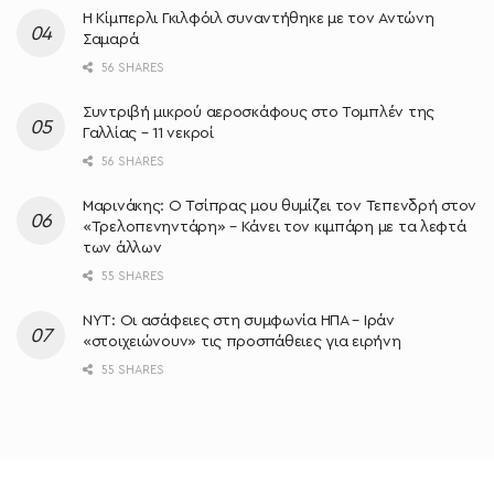
Η Κίμπερλι Γκιλφόιλ συναντήθηκε με τον Αντώνη
Σαμαρά
56 SHARES
Συντριβή μικρού αεροσκάφους στο Τομπλέν της
Γαλλίας – 11 νεκροί
56 SHARES
Μαρινάκης: Ο Τσίπρας μου θυμίζει τον Τεπενδρή στον
«Τρελοπενηντάρη» – Κάνει τον κιμπάρη με τα λεφτά
των άλλων
55 SHARES
NYT: Οι ασάφειες στη συμφωνία ΗΠΑ – Ιράν
«στοιχειώνουν» τις προσπάθειες για ειρήνη
55 SHARES