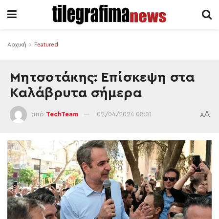
Αρχική
Featured
Μητσοτάκης: Επίσκεψη στα
Καλάβρυτα σήμερα
A
από
TechTeam
02/04/2024 08:01
A