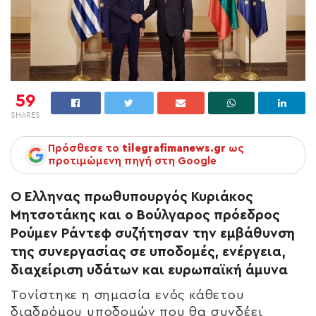
59
SHARES
Πρόσθεσε το
tilegrafimanews.gr
ως
προτιμώμενη πηγή στη Google
Ο Έλληνας πρωθυπουργός Κυριάκος
Μητσοτάκης και ο Βούλγαρος πρόεδρος
Ρούμεν Ράντεφ συζήτησαν την εμβάθυνση
της συνεργασίας σε υποδομές, ενέργεια,
διαχείριση υδάτων και ευρωπαϊκή άμυνα
Τονίστηκε η σημασία ενός κάθετου
διαδρόμου υποδομών που θα συνδέει