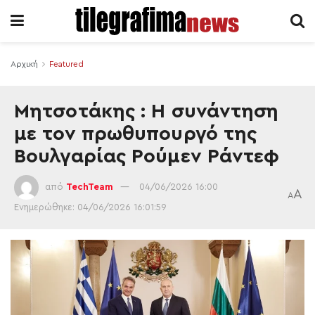
Αρχική
Featured
Μητσοτάκης : Η συνάντηση
με τον πρωθυπουργό της
Βουλγαρίας Ρούμεν Ράντεφ
από
TechTeam
04/06/2026 16:00
A
A
Ενημερώθηκε: 04/06/2026 16:01:59