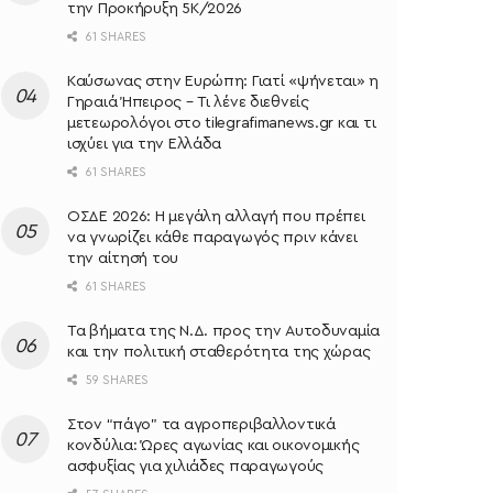
την Προκήρυξη 5Κ/2026
61 SHARES
Καύσωνας στην Ευρώπη: Γιατί «ψήνεται» η
Γηραιά Ήπειρος – Τι λένε διεθνείς
μετεωρολόγοι στο tilegrafimanews.gr και τι
ισχύει για την Ελλάδα
61 SHARES
ΟΣΔΕ 2026: Η μεγάλη αλλαγή που πρέπει
να γνωρίζει κάθε παραγωγός πριν κάνει
την αίτησή του
61 SHARES
Τα βήματα της Ν.Δ. προς την Αυτοδυναμία
και την πολιτική σταθερότητα της χώρας
59 SHARES
Στον “πάγο” τα αγροπεριβαλλοντικά
κονδύλια: Ώρες αγωνίας και οικονομικής
ασφυξίας για χιλιάδες παραγωγούς