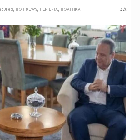
A
atured
,
HOT NEWS
,
ΠΕΡΙΕΡΓΑ
,
ΠΟΛΙΤΙΚΑ
A