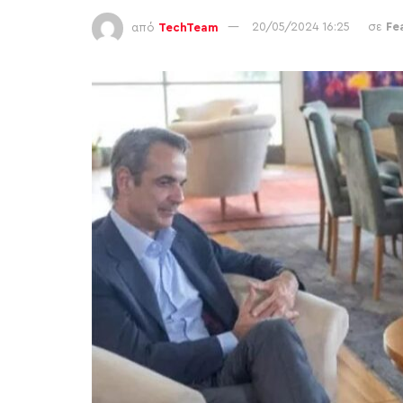
από
TechTeam
20/05/2024 16:25
σε
Fe