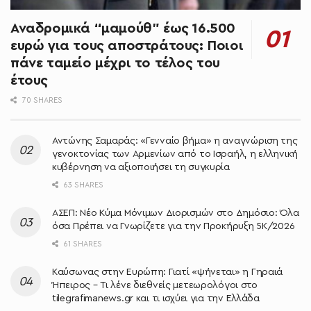
Αναδρομικά “μαμούθ” έως 16.500
ευρώ για τους αποστράτους: Ποιοι
πάνε ταμείο μέχρι το τέλος του
έτους
70 SHARES
Αντώνης Σαμαράς: «Γενναίο βήμα» η αναγνώριση της
γενοκτονίας των Αρμενίων από το Ισραήλ, η ελληνική
κυβέρνηση να αξιοποιήσει τη συγκυρία
63 SHARES
ΑΣΕΠ: Νέο Κύμα Μόνιμων Διορισμών στο Δημόσιο: Όλα
όσα Πρέπει να Γνωρίζετε για την Προκήρυξη 5Κ/2026
61 SHARES
Καύσωνας στην Ευρώπη: Γιατί «ψήνεται» η Γηραιά
Ήπειρος – Τι λένε διεθνείς μετεωρολόγοι στο
tilegrafimanews.gr και τι ισχύει για την Ελλάδα