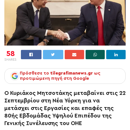
58
SHARES
Πρόσθεσε το
tilegrafimanews.gr
ως
προτιμώμενη πηγή στη Google
Ο Κυριάκος Μητσοτάκης μεταβαίνει στις 22
Σεπτεμβρίου στη Νέα Υόρκη για να
μετάσχει στις Εργασίες και επαφές της
80ής Εβδομάδας Υψηλού Επιπέδου της
Γενικής Συνέλευσης του ΟΗΕ