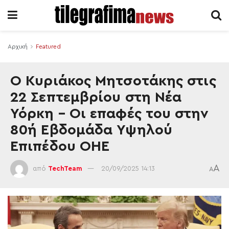
Αρχική
Featured
Ο Κυριάκος Μητσοτάκης στις
22 Σεπτεμβρίου στη Νέα
Υόρκη – Οι επαφές του στην
80ή Εβδομάδα Υψηλού
Επιπέδου ΟΗΕ
A
από
TechTeam
20/09/2025 14:13
A