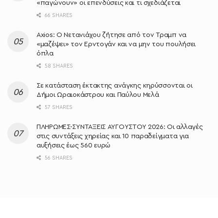
«παγώνουν» οι επενδύσεις και τι σχεδιάζεται
66 SHARES
Axios: Ο Νετανιάχου ζήτησε από τον Τραμπ να
«μαζέψει» τον Ερντογάν και να μην του πουλήσει
όπλα
58 SHARES
Σε κατάσταση έκτακτης ανάγκης κηρύσσονται οι
Δήμοι Ωραιοκάστρου και Παύλου Μελά
57 SHARES
ΠΛΗΡΩΜΕΣ-ΣΥΝΤΑΞΕΙΣ ΑΥΓΟΥΣΤΟΥ 2026: Οι αλλαγές
στις συντάξεις χηρείας και 10 παραδείγματα για
αυξήσεις έως 560 ευρώ
56 SHARES