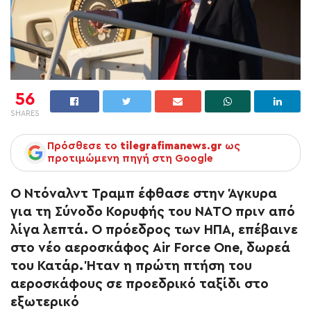
56
SHARES
Πρόσθεσε το
tilegrafimanews.gr
ως
προτιμώμενη πηγή στη Google
Ο Ντόναλντ Τραμπ έφθασε στην Άγκυρα
για τη Σύνοδο Κορυφής του ΝΑΤΟ πριν από
λίγα λεπτά. Ο πρόεδρος των ΗΠΑ, επέβαινε
στο νέο αεροσκάφος Air Force One, δωρεά
του Κατάρ. Ήταν η πρώτη πτήση του
αεροσκάφους σε προεδρικό ταξίδι στο
εξωτερικό