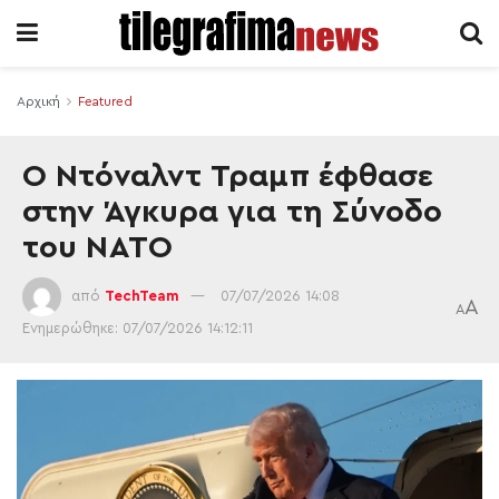
Αρχική
Featured
Ο Ντόναλντ Τραμπ έφθασε
στην Άγκυρα για τη Σύνοδο
του ΝΑΤΟ
από
TechTeam
07/07/2026 14:08
A
A
Ενημερώθηκε: 07/07/2026 14:12:11