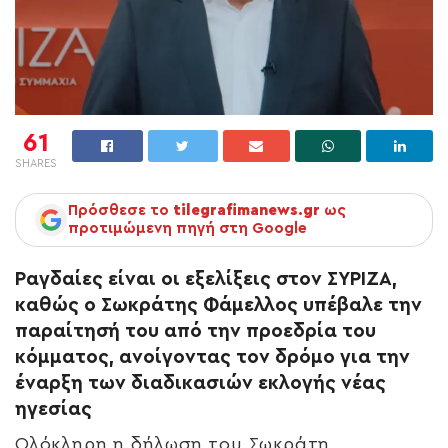
61
SHARES
Πρόσθεσε το
tilegrafimanews.gr
ως
προτιμώμενη πηγή στη Google
Ραγδαίες είναι οι εξελίξεις στον ΣΥΡΙΖΑ,
καθώς ο Σωκράτης Φάμελλος υπέβαλε την
παραίτησή του από την προεδρία του
κόμματος, ανοίγοντας τον δρόμο για την
έναρξη των διαδικασιών εκλογής νέας
ηγεσίας
Ολόκληρη η δήλωση του Σωκράτη