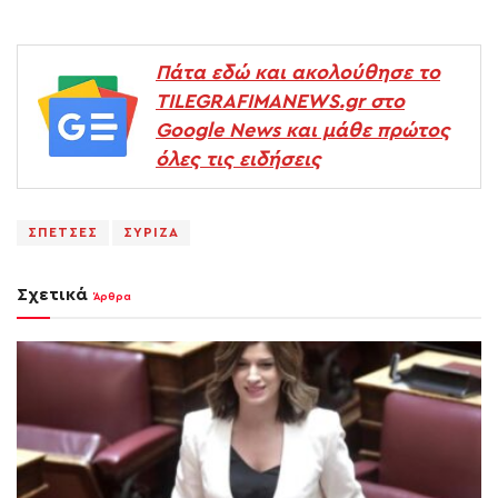
Πάτα εδώ και ακολούθησε το
TILEGRAFIMANEWS.gr στο
Google News και μάθε πρώτος
όλες τις ειδήσεις
ΣΠΕΤΣΕΣ
ΣΥΡΙΖΑ
Σχετικά
Άρθρα