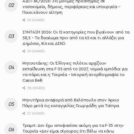
ΑΣΕΠ 6Κ/2026: 315 μόνιμες προσλήψεις σε
νοσοκομεία, δήμους, περιφέρειες και υπουργεία –
Ποιοι κάνουν αίτηση
59 SHARES
ΣΥΝΤΑΞΗ 2026: Οι 12 κατηγορίες που βγαίνουν από τα
58,5 – Το δικαίωμα πριν από τα 62 και τι αλλάζει για
Δημόσιο, ΙΚΑ και ΔΕΚΟ
59 SHARES
Μητσοτάκης: Oι Έλληνες πιλότοι αρχίζουν
εκπαίδευση στα F-35 από το 2027, νομικά εμπόδια για
να πάρει και η Τουρκία – Ιστορική ανορθογραφία το
Casus Belli
58 SHARES
Μηνυτήρια αναφορά από Βελόπουλο στον Άρειο
Πάγο μετά τις καταγγελίες Γεωργιάδη για Τσίπρα
57 SHARES
Τραμπ: Δεν έχω αποφασίσει ακόμη για τα F-35 στην
Τουρκία «Δεν είμαι σίγουρος ότι θέλω να κάνω