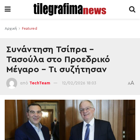
Αρχική
Featured
Συνάντηση Τσίπρα –
Τασούλα στο Προεδρικό
Μέγαρο – Τι συζήτησαν
A
από
TechTeam
12/02/2026 18:03
A