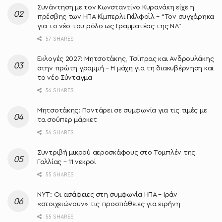
Συνάντηση με τον Κωνσταντίνο Κυρανάκη είχε η
πρέσβης των ΗΠΑ Κίμπερλι Γκίλφοϊλ – “Τον συγχάρηκα
για το νέο του ρόλο ως Γραμματέας της ΝΔ”
57 SHARES
Εκλογές 2027: Μητσοτάκης, Τσίπρας και Ανδρουλάκης
στην πρώτη γραμμή – Η μάχη για τη διακυβέρνηση και
το νέο Σύνταγμα
56 SHARES
Μητσοτάκης: Ποντάρει σε συμφωνία για τις τιμές με
τα σούπερ μάρκετ
56 SHARES
Συντριβή μικρού αεροσκάφους στο Τομπλέν της
Γαλλίας – 11 νεκροί
55 SHARES
NYT: Οι ασάφειες στη συμφωνία ΗΠΑ – Ιράν
«στοιχειώνουν» τις προσπάθειες για ειρήνη
55 SHARES