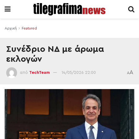
Αρχική
Featured
Συνέδριο ΝΔ με άρωμα
εκλογών
A
από
TechTeam
14/05/2026 22:00
A