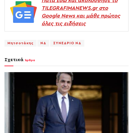
Πάτα εδώ και ακολούθησε το
TILEGRAFIMANEWS.gr στο
Google News και μάθε πρώτος
όλες τις ειδήσεις
Μητσοτάκης
ΝΔ
ΣΥΝΕΔΡΙΟ ΝΔ
Σχετικά
Άρθρα