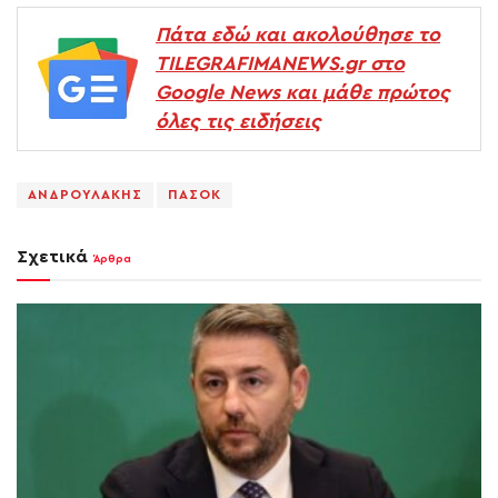
Πάτα εδώ και ακολούθησε το
TILEGRAFIMANEWS.gr στο
Google News και μάθε πρώτος
όλες τις ειδήσεις
ΑΝΔΡΟΥΛΑΚΗΣ
ΠΑΣΟΚ
Σχετικά
Άρθρα