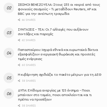
ΣΕΙΣΜΟΙ ΒΕΝΕΖΟΥΕΛΑ: Στους 235 οι νεκροί από τους
φονικούς σεισμούς – Τι μεταδίδουν Reuters, AP και
BBC για την ανείπωτη τραγωδία
66 SHARES
ΣΥΝΤΑΞΕΙΣ – ΤΕΑ: Οι 7 αλλαγές που αυξάνουν
συντάξεις και παροχές
62 SHARES
Παπασταύρου: Ισχυρά εθνικά και ευρωπαϊκά δίκτυα
εξασφαλίζουν ενεργειακή θωράκιση και προσιτές
τιμές ενέργειας
60 SHARES
Η κυβέρνηση σχεδιάζει το πακέτο μέτρων για τη ΔΕΘ
58 SHARES
ΔΥΠΑ: Επίδομα ανεργίας με 125 ένσημα – Ποιοι
μπαίνουν στο ταμείο, ποιοι αποκλείονται και τι
πρέπει να προσέξουν
58 SHARES