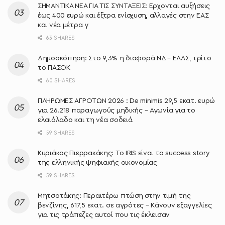
ΣΗΜΑΝΤΙΚΑ ΝΕΑ ΓΙΑ ΤΙΣ ΣΥΝΤΑΞΕΙΣ: Έρχονται αυξήσεις
έως 400 ευρώ και έξτρα ενίσχυση, αλλαγές στην ΕΑΣ
και νέα μέτρα γ
63 SHARES
Δημοσκόπηση: Στο 9,3% η διαφορά ΝΔ – ΕΛΑΣ, τρίτο
το ΠΑΣΟΚ
60 SHARES
ΠΛΗΡΩΜΕΣ ΑΓΡΟΤΩΝ 2026 : De minimis 29,5 εκατ. ευρώ
για 26.218 παραγωγούς μηδικής – Αγωνία για το
ελαιόλαδο και τη νέα σοδειά
59 SHARES
Κυριάκος Πιερρακάκης: Το IRIS είναι το success story
της ελληνικής ψηφιακής οικονομίας
59 SHARES
Μητσοτάκης: Περαιτέρω πτώση στην τιμή της
βενζίνης, 617,5 εκατ. σε αγρότες – Κάνουν εξαγγελίες
για τις τράπεζες αυτοί που τις έκλεισαν