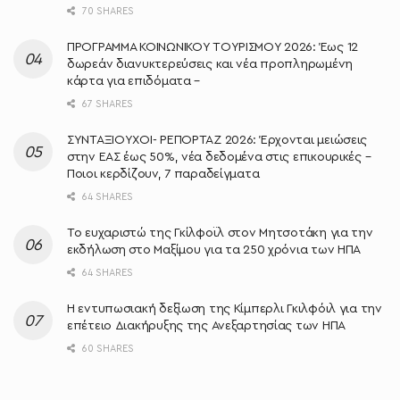
70 SHARES
ΠΡΟΓΡΑΜΜΑ ΚΟΙΝΩΝΙΚΟΥ ΤΟΥΡΙΣΜΟΥ 2026: Έως 12
δωρεάν διανυκτερεύσεις και νέα προπληρωμένη
κάρτα για επιδόματα –
67 SHARES
ΣΥΝΤΑΞΙΟΥΧΟΙ- ΡΕΠΟΡΤΑΖ 2026: Έρχονται μειώσεις
στην ΕΑΣ έως 50%, νέα δεδομένα στις επικουρικές –
Ποιοι κερδίζουν, 7 παραδείγματα
64 SHARES
Το ευχαριστώ της Γκίλφοϊλ στον Μητσοτάκη για την
εκδήλωση στο Μαξίμου για τα 250 χρόνια των ΗΠΑ
64 SHARES
Η εντυπωσιακή δεξίωση της Κίμπερλι Γκιλφόιλ για την
επέτειο Διακήρυξης της Ανεξαρτησίας των ΗΠΑ
60 SHARES