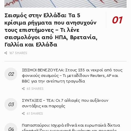
Σεισμός στην Ελλάδα: Τα 5
κρίσιμα ρήγματα που ανησυχούν
τους επιστήμονες – Τι λένε
σεισμολόγοι από ΗΠΑ, Βρετανία,
Γαλλία και Ελλάδα
167 SHARES
ΣΕΙΣΜΟΙ ΒΕΝΕΖΟΥΕΛΑ: Στους 235 οι νεκροί από τους
φονικούς σεισμούς – Τι μεταδίδουν Reuters, AP και
BBC για την ανείπωτη τραγωδία
65 SHARES
ΣΥΝΤΑΞΕΙΣ – ΤΕΑ: Οι 7 αλλαγές που αυξάνουν
συντάξεις και παροχές
61 SHARES
Παπασταύρου: Ισχυρά εθνικά και ευρωπαϊκά δίκτυα
εξασφαλίζουν ενεργειακή θωράκιση και προσιτές