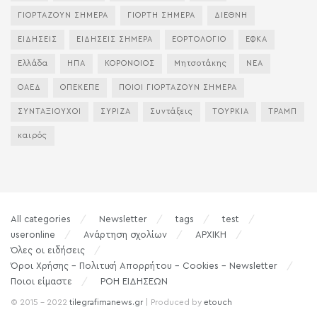
ΓΙΟΡΤΑΖΟΥΝ ΣΗΜΕΡΑ
ΓΙΟΡΤΗ ΣΗΜΕΡΑ
ΔΙΕΘΝΗ
ΕΙΔΗΣΕΙΣ
ΕΙΔΗΣΕΙΣ ΣΗΜΕΡΑ
ΕΟΡΤΟΛΟΓΙΟ
ΕΦΚΑ
Ελλάδα
ΗΠΑ
ΚΟΡΟΝΟΙΟΣ
Μητσοτάκης
ΝΕΑ
ΟΑΕΔ
ΟΠΕΚΕΠΕ
ΠΟΙΟΙ ΓΙΟΡΤΑΖΟΥΝ ΣΗΜΕΡΑ
ΣΥΝΤΑΞΙΟΥΧΟΙ
ΣΥΡΙΖΑ
Συντάξεις
ΤΟΥΡΚΙΑ
ΤΡΑΜΠ
καιρός
All categories
Newsletter
tags
test
useronline
Ανάρτηση σχολίων
ΑΡΧΙΚΗ
Όλες οι ειδήσεις
Όροι Χρήσης – Πολιτική Απορρήτου – Cookies – Newsletter
Ποιοι είμαστε
ΡΟΗ ΕΙΔΗΣΕΩΝ
© 2015 - 2022
tilegrafimanews.gr
| Produced by
etouch