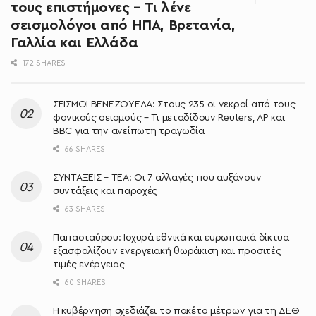
τους επιστήμονες – Τι λένε
σεισμολόγοι από ΗΠΑ, Βρετανία,
Γαλλία και Ελλάδα
172 SHARES
ΣΕΙΣΜΟΙ ΒΕΝΕΖΟΥΕΛΑ: Στους 235 οι νεκροί από τους
φονικούς σεισμούς – Τι μεταδίδουν Reuters, AP και
BBC για την ανείπωτη τραγωδία
66 SHARES
ΣΥΝΤΑΞΕΙΣ – ΤΕΑ: Οι 7 αλλαγές που αυξάνουν
συντάξεις και παροχές
63 SHARES
Παπασταύρου: Ισχυρά εθνικά και ευρωπαϊκά δίκτυα
εξασφαλίζουν ενεργειακή θωράκιση και προσιτές
τιμές ενέργειας
60 SHARES
Η κυβέρνηση σχεδιάζει το πακέτο μέτρων για τη ΔΕΘ