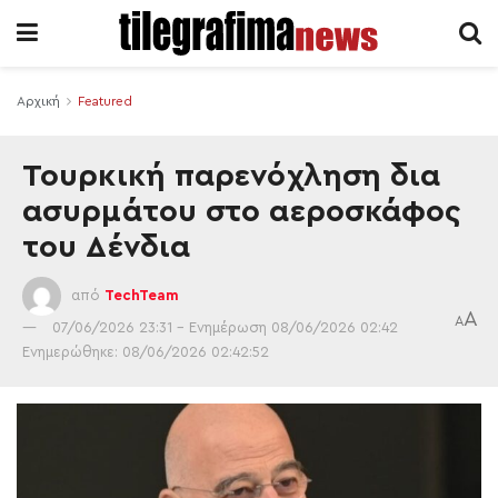
Αρχική
Featured
Τουρκική παρενόχληση δια
ασυρμάτου στο αεροσκάφος
του Δένδια
από
TechTeam
A
A
07/06/2026 23:31 - Ενημέρωση 08/06/2026 02:42
Ενημερώθηκε: 08/06/2026 02:42:52