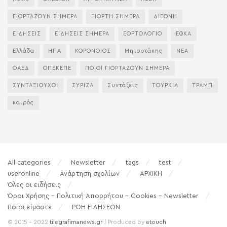
ΓΙΟΡΤΑΖΟΥΝ ΣΗΜΕΡΑ
ΓΙΟΡΤΗ ΣΗΜΕΡΑ
ΔΙΕΘΝΗ
ΕΙΔΗΣΕΙΣ
ΕΙΔΗΣΕΙΣ ΣΗΜΕΡΑ
ΕΟΡΤΟΛΟΓΙΟ
ΕΦΚΑ
Ελλάδα
ΗΠΑ
ΚΟΡΟΝΟΙΟΣ
Μητσοτάκης
ΝΕΑ
ΟΑΕΔ
ΟΠΕΚΕΠΕ
ΠΟΙΟΙ ΓΙΟΡΤΑΖΟΥΝ ΣΗΜΕΡΑ
ΣΥΝΤΑΞΙΟΥΧΟΙ
ΣΥΡΙΖΑ
Συντάξεις
ΤΟΥΡΚΙΑ
ΤΡΑΜΠ
καιρός
All categories
Newsletter
tags
test
useronline
Ανάρτηση σχολίων
ΑΡΧΙΚΗ
Όλες οι ειδήσεις
Όροι Χρήσης – Πολιτική Απορρήτου – Cookies – Newsletter
Ποιοι είμαστε
ΡΟΗ ΕΙΔΗΣΕΩΝ
© 2015 - 2022
tilegrafimanews.gr
| Produced by
etouch