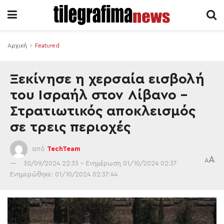
Αρχική
Featured
Ξεκίνησε η χερσαία εισβολή
του Ισραήλ στον Λίβανο –
Στρατιωτικός αποκλεισμός
σε τρεις περιοχές
από
TechTeam
A
A
30/09/2024 22:33 - Ενημέρωση 01/10/2024 02:37
Ενημερώθηκε: 01/10/2024 02:37:44