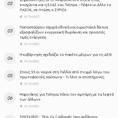
ενισχύεται και η ΕΛΑΣ του Τσίπρα – Πέφτει κι άλλο το
ΠΑΣΟΚ, σε πτώση ο ΣΥΡΙΖΑ
60 SHARES
Παπασταύρου: Ισχυρά εθνικά και ευρωπαϊκά δίκτυα
εξασφαλίζουν ενεργειακή θωράκιση και προσιτές
τιμές ενέργειας
60 SHARES
Η κυβέρνηση σχεδιάζει το πακέτο μέτρων για τη ΔΕΘ
59 SHARES
Στους 55 οι νεκροί στη Γαλλία από πνιγμό λόγω του
πρωτοφανούς καύσωνα – Τι λένε οι επιστήμονες
56 SHARES
Μαρινάκης για Τσίπρα: Κάνει τον κιμπάρη με τα λεφτά
των άλλων»
55 SHARES
ΣΥΝΤΑΞΕΙΣ – ΤΕΑ: Οι 7 αλλαγές που αυξάνουν