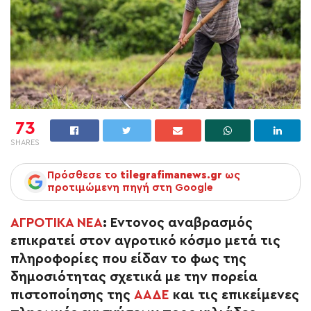
73
SHARES
Πρόσθεσε το
tilegrafimanews.gr
ως
προτιμώμενη πηγή στη Google
ΑΓΡΟΤΙΚΑ ΝΕΑ
:
Έντονος αναβρασμός
επικρατεί στον αγροτικό κόσμο μετά τις
πληροφορίες που είδαν το φως της
δημοσιότητας σχετικά με την πορεία
πιστοποίησης της
ΑΑΔΕ
και τις επικείμενες