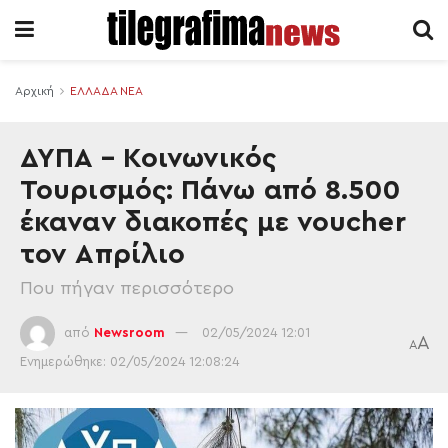
Αρχική
ΕΛΛΑΔΑ ΝΕΑ
ΔΥΠΑ – Κοινωνικός
Τουρισμός: Πάνω από 8.500
έκαναν διακοπές με voucher
τον Απρίλιο
Που πήγαν περισσότερο
από
Newsroom
02/05/2024 12:01
A
A
Ενημερώθηκε: 02/05/2024 12:08:24