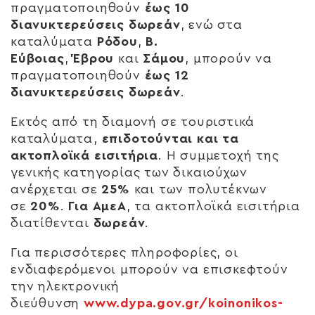
πραγματοποιηθούν
έως 10
διανυκτερεύσεις δωρεάν
, ενώ στα
καταλύματα
Ρόδου
,
Β.
Εύβοιας
,
Έβρου
και
Σάμου
, μπορούν να
πραγματοποιηθούν
έως 12
διανυκτερεύσεις δωρεάν
.
Εκτός από τη διαμονή σε τουριστικά
καταλύματα,
επιδοτούνται και τα
ακτοπλοϊκά εισιτήρια
. Η συμμετοχή της
γενικής κατηγορίας των δικαιούχων
ανέρχεται σε
25%
και των πολυτέκνων
σε
20%
.
Για ΑμεΑ
, τα ακτοπλοϊκά εισιτήρια
διατίθενται
δωρεάν
.
Για περισσότερες πληροφορίες, οι
ενδιαφερόμενοι μπορούν να επισκεφτούν
την ηλεκτρονική
διεύθυνση
www.dypa.gov.gr/koinonikos-