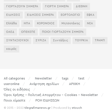
ΓΙΟΡΤΑΖΟΥΝ ΣΗΜΕΡΑ
ΓΙΟΡΤΗ ΣΗΜΕΡΑ
ΔΙΕΘΝΗ
ΕΙΔΗΣΕΙΣ
ΕΙΔΗΣΕΙΣ ΣΗΜΕΡΑ
ΕΟΡΤΟΛΟΓΙΟ
ΕΦΚΑ
Ελλάδα
ΗΠΑ
ΚΟΡΟΝΟΙΟΣ
Μητσοτάκης
ΝΕΑ
ΟΑΕΔ
ΟΠΕΚΕΠΕ
ΠΟΙΟΙ ΓΙΟΡΤΑΖΟΥΝ ΣΗΜΕΡΑ
ΣΥΝΤΑΞΙΟΥΧΟΙ
ΣΥΡΙΖΑ
Συντάξεις
ΤΟΥΡΚΙΑ
ΤΡΑΜΠ
καιρός
All categories
Newsletter
tags
test
useronline
Ανάρτηση σχολίων
ΑΡΧΙΚΗ
Όλες οι ειδήσεις
Όροι Χρήσης – Πολιτική Απορρήτου – Cookies – Newsletter
Ποιοι είμαστε
ΡΟΗ ΕΙΔΗΣΕΩΝ
© 2015 - 2022
tilegrafimanews.gr
| Produced by
etouch