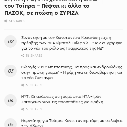
του Τσίπρα – Πέφτει κι άλλο το
ΠΑΣΟΚ, σε πτώση ο ΣΥΡΙΖΑ
61 SHARES
Συνάντηση με τον Κωνσταντίνο Κυρανάκη είχε η
πρέσβης των ΗΠΑ Κίμπερλι Γκίλφοϊλ – “Τον συγχάρηκα
για το νέο του ρόλο ως Γραμματέας της ΝΔ”
56 SHARES
Εκλογές 2027: Μητσοτάκης, Τσίπρας και Ανδρουλάκης
στην πρώτη γραμμή – Η μάχη για τη διακυβέρνηση και
το νέο Σύνταγμα
55 SHARES
NYT: Οι ασάφειες στη συμφωνία ΗΠΑ – Ιράν
«στοιχειώνουν» τις προσπάθειες για ειρήνη
55 SHARES
Μαρινάκης για Τσίπρα: Κάνει τον κιμπάρη με τα λεφτά
των άλλων»