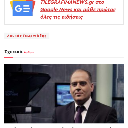
TILEGRAFIMANEWS.gr στο
Google News και μάθε πρώτος
όλες τις ειδήσεις
Λουκάς Γεωργιάδης
Σχετικά
Άρθρα