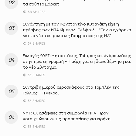
τα σούπερ μάρκετ
58 SHARES
Συνάντηση με τον Κωνσταντίνο Κυρανάκη είχε η
πρέσβης των ΗΠΑ Κίμπερλι Γκίλφοϊλ – “Τον συγχάρηκα
για το νέο του ρόλο ως Γραμματέας της ΝΔ”
57 SHARES
Εκλογές 2027: Μητσοτάκης, Τσίπρας και Ανδρουλάκης
στην πρώτη γραμμή – Η μάχη για τη διακυβέρνηση και
το νέο Σύνταγμα
56 SHARES
Συντριβή μικρού αεροσκάφους στο Τομπλέν της
Γαλλίας – 11 νεκροί
56 SHARES
NYT: Οι ασάφειες στη συμφωνία ΗΠΑ – Ιράν
«στοιχειώνουν» τις προσπάθειες για ειρήνη
55 SHARES