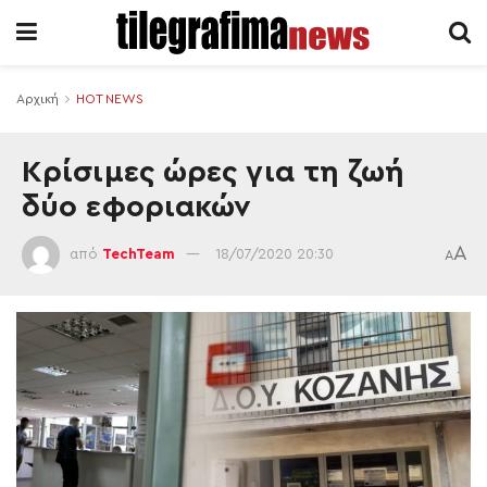
Αρχική
HOT NEWS
Κρίσιμες ώρες για τη ζωή
δύο εφοριακών
A
από
TechTeam
18/07/2020 20:30
A