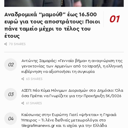
Αναδρομικά “μαμούθ” έως 16.500
ευρώ για τους αποστράτους: Ποιοι
πάνε ταμείο μέχρι το τέλος του
έτους
70 SHARES
Αντώνης Σαμαράς: «Γενναίο βήμα» η αναγνώριση της
γενοκτονίας των Αρμενίων από το Ισραήλ, η ελληνική
κυβέρνηση να αξιοποιήσει τη συγκυρία
63 SHARES
ΑΣΕΠ: Νέο Κύμα Μόνιμων Διορισμών στο Δημόσιο: Όλα
όσα Πρέπει να Γνωρίζετε για την Προκήρυξη 5Κ/2026
61 SHARES
Καύσωνας στην Ευρώπη: Γιατί «ψήνεται» η Γηραιά
Ήπειρος – Τι λένε διεθνείς μετεωρολόγοι στο
tilegrafimanews.gr και τι ισχύει για την Ελλάδα