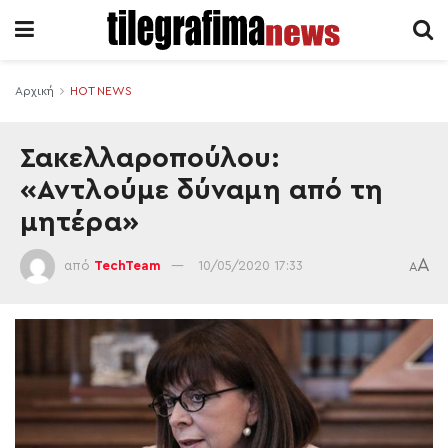
Αρχική
HOT NEWS
Σακελλαροπούλου:
«Αντλούμε δύναμη από τη
μητέρα»
A
από
TechTeam
10/05/2020 17:33
A