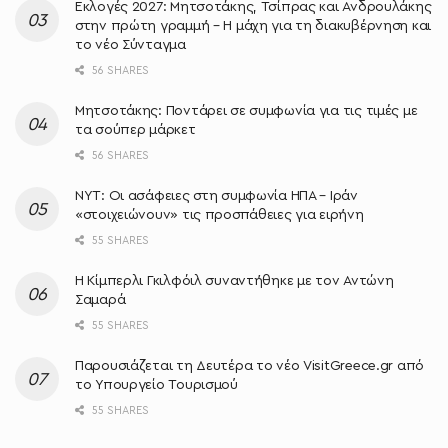
Εκλογές 2027: Μητσοτάκης, Τσίπρας και Ανδρουλάκης
στην πρώτη γραμμή – Η μάχη για τη διακυβέρνηση και
το νέο Σύνταγμα
56 SHARES
Μητσοτάκης: Ποντάρει σε συμφωνία για τις τιμές με
τα σούπερ μάρκετ
56 SHARES
NYT: Οι ασάφειες στη συμφωνία ΗΠΑ – Ιράν
«στοιχειώνουν» τις προσπάθειες για ειρήνη
55 SHARES
Η Κίμπερλι Γκιλφόιλ συναντήθηκε με τον Αντώνη
Σαμαρά
55 SHARES
Παρουσιάζεται τη Δευτέρα το νέο VisitGreece.gr από
το Υπουργείο Τουρισμού
55 SHARES