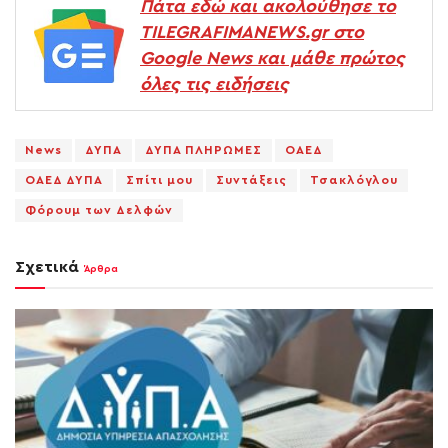
Πάτα εδώ και ακολούθησε το
TILEGRAFIMANEWS.gr στο
Google News και μάθε πρώτος
όλες τις ειδήσεις
News
ΔΥΠΑ
ΔΥΠΑ ΠΛΗΡΩΜΕΣ
ΟΑΕΔ
ΟΑΕΔ ΔΥΠΑ
Σπίτι μου
Συντάξεις
Τσακλόγλου
Φόρουμ των Δελφών
Σχετικά
Άρθρα