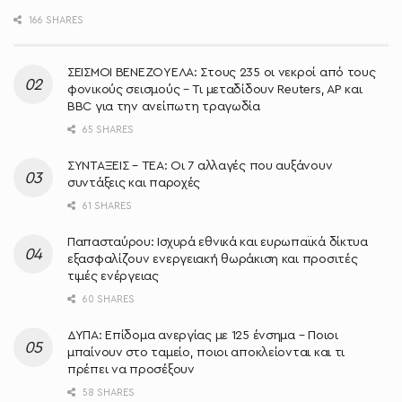
166 SHARES
ΣΕΙΣΜΟΙ ΒΕΝΕΖΟΥΕΛΑ: Στους 235 οι νεκροί από τους
φονικούς σεισμούς – Τι μεταδίδουν Reuters, AP και
BBC για την ανείπωτη τραγωδία
65 SHARES
ΣΥΝΤΑΞΕΙΣ – ΤΕΑ: Οι 7 αλλαγές που αυξάνουν
συντάξεις και παροχές
61 SHARES
Παπασταύρου: Ισχυρά εθνικά και ευρωπαϊκά δίκτυα
εξασφαλίζουν ενεργειακή θωράκιση και προσιτές
τιμές ενέργειας
60 SHARES
ΔΥΠΑ: Επίδομα ανεργίας με 125 ένσημα – Ποιοι
μπαίνουν στο ταμείο, ποιοι αποκλείονται και τι
πρέπει να προσέξουν
58 SHARES