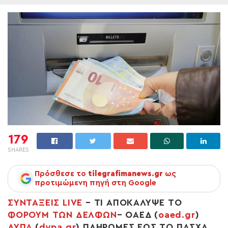
179
SHARES
Πρόσθεσε το
tilegrafimanews.gr
ως
προτιμώμενη πηγή στη Google
ΣΥΝΤΑΞΕΙΣ LIVE
– ΤΙ ΑΠΟΚΑΛΥΨΕ ΤΟ
ΦΟΡΟΥΜ ΤΩΝ ΔΕΛΦΩΝ
– ΟΑΕΔ (
oaed.gr
)
ΔΥΠΑ
(
dypa.gr
) ΠΛΗΡΩΜΕΣ ΕΩΣ ΤΟ ΠΑΣΧΑ