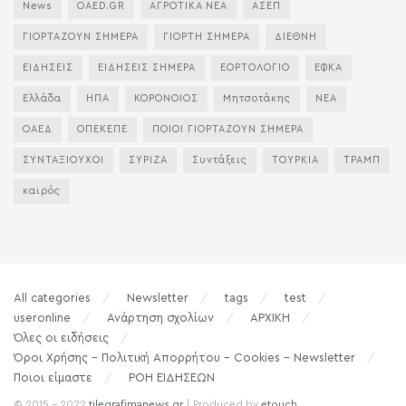
News
OAED.GR
ΑΓΡΟΤΙΚΑ ΝΕΑ
ΑΣΕΠ
ΓΙΟΡΤΑΖΟΥΝ ΣΗΜΕΡΑ
ΓΙΟΡΤΗ ΣΗΜΕΡΑ
ΔΙΕΘΝΗ
ΕΙΔΗΣΕΙΣ
ΕΙΔΗΣΕΙΣ ΣΗΜΕΡΑ
ΕΟΡΤΟΛΟΓΙΟ
ΕΦΚΑ
Ελλάδα
ΗΠΑ
ΚΟΡΟΝΟΙΟΣ
Μητσοτάκης
ΝΕΑ
ΟΑΕΔ
ΟΠΕΚΕΠΕ
ΠΟΙΟΙ ΓΙΟΡΤΑΖΟΥΝ ΣΗΜΕΡΑ
ΣΥΝΤΑΞΙΟΥΧΟΙ
ΣΥΡΙΖΑ
Συντάξεις
ΤΟΥΡΚΙΑ
ΤΡΑΜΠ
καιρός
All categories
Newsletter
tags
test
useronline
Ανάρτηση σχολίων
ΑΡΧΙΚΗ
Όλες οι ειδήσεις
Όροι Χρήσης – Πολιτική Απορρήτου – Cookies – Newsletter
Ποιοι είμαστε
ΡΟΗ ΕΙΔΗΣΕΩΝ
© 2015 - 2022
tilegrafimanews.gr
| Produced by
etouch