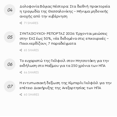
Δολοφονία Βάγιας Νέστορα: Στα διεθνή πρακτορεία
η τραγωδία της Θεσσαλονίκης – Μήνυμα μηδενικής
ανοχής από την κυβέρνηση
71 SHARES
ΣΥΝΤΑΞΙΟΥΧΟΙ- ΡΕΠΟΡΤΑΖ 2026: Έρχονται μειώσεις
στην ΕΑΣ έως 50%, νέα δεδομένα στις επικουρικές –
Ποιοι κερδίζουν, 7 παραδείγματα
65 SHARES
Το ευχαριστώ της Γκίλφοϊλ στον Μητσοτάκη για την
εκδήλωση στο Μαξίμου για τα 250 χρόνια των ΗΠΑ
64 SHARES
Η εντυπωσιακή δεξίωση της Κίμπερλι Γκιλφόιλ για την
επέτειο Διακήρυξης της Ανεξαρτησίας των ΗΠΑ
60 SHARES