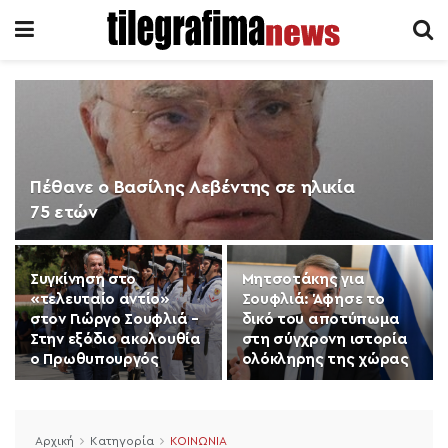
Πέθανε ο Βασίλης Λεβέντης σε ηλικία
75 ετών
Συγκίνηση στο
Μητσοτάκης για
«τελευταίο αντίο»
Σουφλιά: Άφησε το
στον Γιώργο Σουφλιά –
δικό του αποτύπωμα
Στην εξόδιο ακολουθία
στη σύγχρονη ιστορία
ο Πρωθυπουργός
ολόκληρης της χώρας
Αρχική
Κατηγορία
ΚΟΙΝΩΝΙΑ