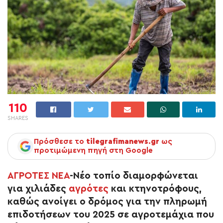
110
SHARES
Πρόσθεσε το
tilegrafimanews.gr
ως
προτιμώμενη πηγή στη Google
ΑΓΡΟΤΕΣ ΝΕΑ
-Νέο τοπίο διαμορφώνεται
για χιλιάδες
αγρότες
και κτηνοτρόφους,
καθώς ανοίγει ο δρόμος για την πληρωμή
επιδοτήσεων του 2025 σε αγροτεμάχια που