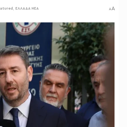
A
eatured
,
ΕΛΛΑΔΑ ΝΕΑ
A