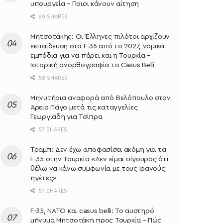
υπουργεία – Ποιοι κάνουν αίτηση
60 SHARES
Μητσοτάκης: Oι Έλληνες πιλότοι αρχίζουν
εκπαίδευση στα F-35 από το 2027, νομικά
εμπόδια για να πάρει και η Τουρκία –
Ιστορική ανορθογραφία το Casus Belli
58 SHARES
Μηνυτήρια αναφορά από Βελόπουλο στον
Άρειο Πάγο μετά τις καταγγελίες
Γεωργιάδη για Τσίπρα
57 SHARES
Τραμπ: Δεν έχω αποφασίσει ακόμη για τα
F-35 στην Τουρκία «Δεν είμαι σίγουρος ότι
θέλω να κάνω συμφωνία με τους Ιρανούς
ηγέτες»
57 SHARES
F-35, ΝΑΤΟ και casus belli: Το αυστηρό
μήνυμα Μητσοτάκη προς Τουρκία – Πώς