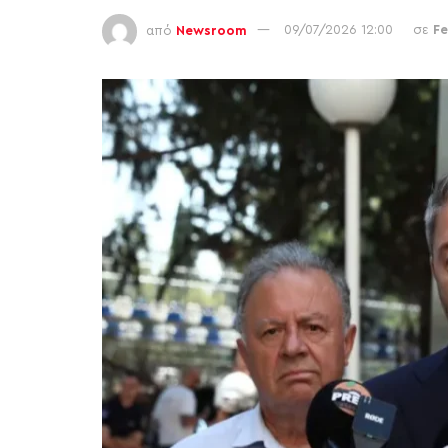
από
Newsroom
09/07/2026 12:00
σε
F