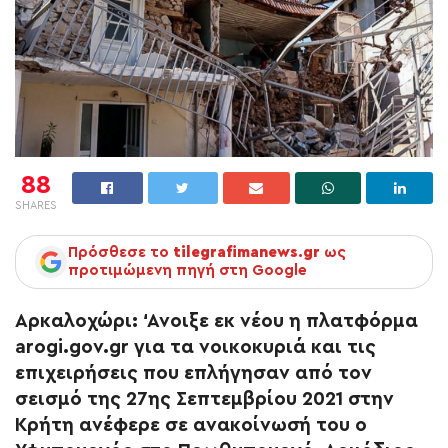
88
SHARES
Πρόσθεσε το
tilegrafimanews.gr
ως
προτιμώμενη πηγή στη Google
Αρκαλοχώρι
: ‘Ανοιξε εκ νέου η πλατφόρμα
arogi.gov.gr για τα νοικοκυριά και τις
επιχειρήσεις που επλήγησαν από τον
σεισμό της 27ης Σεπτεμβρίου 2021 στην
Κρήτη ανέφερε σε ανακοίνωσή του ο