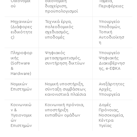
Οικονομικ
οικονομική
Ταμεία,
ού
διαχείριση,
Περιφέρειες
προϋπολογισμοί
Μηχανικών
Τεχνικά έργα,
Υπουργείο
(Διάφορες
πολεοδομικός
Υποδομών,
ειδικότητε
σχεδιασμός,
Τοπική
ς)
υποδομές
Αυτοδιοίκησ
η
Πληροφορ
Ψηφιακός
Υπουργείο
ικής
μετασχηματισμός,
Ψηφιακής
(Software
συντήρηση δικτύων
Διακυβέρνησ
&
ης, e-ΕΦΚΑ
Hardware)
Νομικών
Νομική υποστήριξη,
Ανεξάρτητες
Επιστημών
σύνταξη συμβάσεων,
Αρχές,
κανονιστικά πλαίσια
Υπουργεία
Κοινωνικώ
Κοινωνική πρόνοια,
Δομές
ν &
υποστήριξη
Πρόνοιας,
Υγειονομικ
ευπαθών ομάδων
Νοσοκομεία,
ών
Κέντρα
Επιστημών
Υγείας