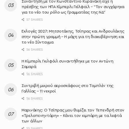
Συνάντηση με τον Κωνσταντίνο Κυρανάκη είχε η
πρέσβης των ΗΠΑ Κίμπερλι Γκίλφοϊλ – “Τον συγχάρηκα
για το νέο του ρόλο ως Γραμματέας της ΝΔ”
57 SHARES
Εκλογές 2027: Μητσοτάκης, Τσίπρας και Ανδρουλάκης
στην πρώτη γραμμή – Η μάχη για τη διακυβέρνηση και
το νέο Σύνταγμα
56 SHARES
Η Κίμπερλι Γκιλφόιλ συναντήθηκε με τον Αντώνη
Σαμαρά
56 SHARES
Συντριβή μικρού αεροσκάφους στο Τομπλέν της
Γαλλίας – 11 νεκροί
56 SHARES
Μαρινάκης: Ο Τσίπρας μου θυμίζει τον Τεπενδρή στον
«Τρελοπενηντάρη» – Κάνει τον κιμπάρη με τα λεφτά
των άλλων
55 SHARES