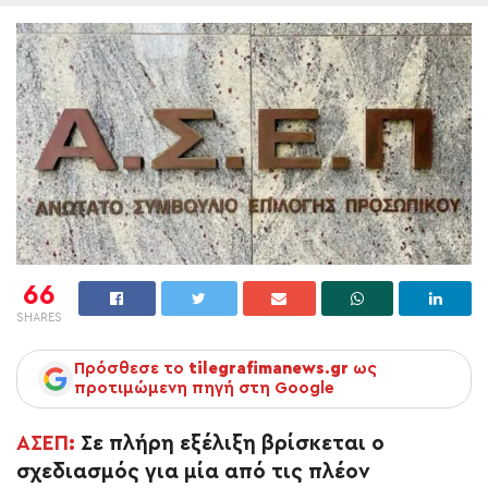
66
SHARES
Πρόσθεσε το
tilegrafimanews.gr
ως
προτιμώμενη πηγή στη Google
ΑΣΕΠ:
Σε πλήρη εξέλιξη βρίσκεται ο
σχεδιασμός για μία από τις πλέον