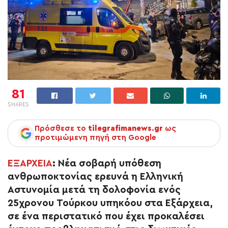
81
SHARES
Πρόσθεσε το
tilegrafimanews.gr
ως
προτιμώμενη πηγή στη Google
ΕΞΑΡΧΕΙΑ
:
Νέα σοβαρή υπόθεση
ανθρωποκτονίας ερευνά η Ελληνική
Αστυνομία μετά τη δολοφονία ενός
25χρονου Τούρκου υπηκόου στα Εξάρχεια,
σε ένα περιστατικό που έχει προκαλέσει