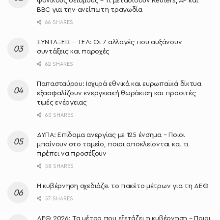
φονικούς σεισμούς – Τι μεταδίδουν Reuters, AP και
BBC για την ανείπωτη τραγωδία
66 SHARES
ΣΥΝΤΑΞΕΙΣ – ΤΕΑ: Οι 7 αλλαγές που αυξάνουν
συντάξεις και παροχές
62 SHARES
Παπασταύρου: Ισχυρά εθνικά και ευρωπαϊκά δίκτυα
εξασφαλίζουν ενεργειακή θωράκιση και προσιτές
τιμές ενέργειας
60 SHARES
ΔΥΠΑ: Επίδομα ανεργίας με 125 ένσημα – Ποιοι
μπαίνουν στο ταμείο, ποιοι αποκλείονται και τι
πρέπει να προσέξουν
58 SHARES
Η κυβέρνηση σχεδιάζει το πακέτο μέτρων για τη ΔΕΘ
57 SHARES
ΔΕΘ 2026: Τα μέτρα που εξετάζει η κυβέρνηση – Ποιοι