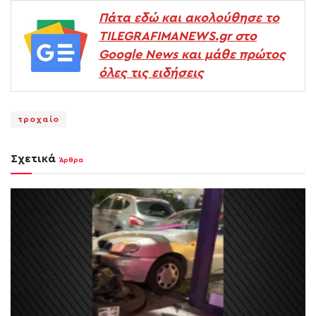
Πάτα εδώ και ακολούθησε το
TILEGRAFIMANEWS.gr στο
Google News και μάθε πρώτος
όλες τις ειδήσεις
τροχαίο
Σχετικά
Άρθρα