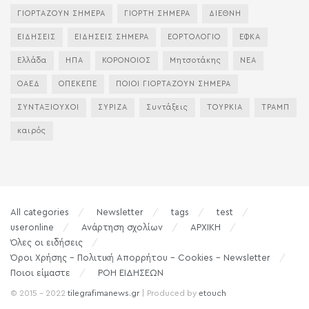
ΓΙΟΡΤΑΖΟΥΝ ΣΗΜΕΡΑ
ΓΙΟΡΤΗ ΣΗΜΕΡΑ
ΔΙΕΘΝΗ
ΕΙΔΗΣΕΙΣ
ΕΙΔΗΣΕΙΣ ΣΗΜΕΡΑ
ΕΟΡΤΟΛΟΓΙΟ
ΕΦΚΑ
Ελλάδα
ΗΠΑ
ΚΟΡΟΝΟΙΟΣ
Μητσοτάκης
ΝΕΑ
ΟΑΕΔ
ΟΠΕΚΕΠΕ
ΠΟΙΟΙ ΓΙΟΡΤΑΖΟΥΝ ΣΗΜΕΡΑ
ΣΥΝΤΑΞΙΟΥΧΟΙ
ΣΥΡΙΖΑ
Συντάξεις
ΤΟΥΡΚΙΑ
ΤΡΑΜΠ
καιρός
All categories
Newsletter
tags
test
useronline
Ανάρτηση σχολίων
ΑΡΧΙΚΗ
Όλες οι ειδήσεις
Όροι Χρήσης – Πολιτική Απορρήτου – Cookies – Newsletter
Ποιοι είμαστε
ΡΟΗ ΕΙΔΗΣΕΩΝ
© 2015 - 2022
tilegrafimanews.gr
| Produced by
etouch