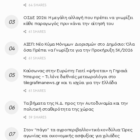
64 SHARES
ΟΣΔΕ 2026: Η μεγάλη αλλαγή που πρέπει να γνωρίζει
κάθε παραγωγός πριν κάνει την αίτησή του
61 SHARES
ΑΣΕΠ: Νέο Κύμα Μόνιμων Διορισμών στο Δημόσιο: Όλα
όσα Πρέπει να Γνωρίζετε για την Προκήρυξη 5Κ/2026
61 SHARES
Καύσωνας στην Ευρώπη: Γιατί «ψήνεται» η Γηραιά
Ήπειρος – Τι λένε διεθνείς μετεωρολόγοι στο
tilegrafimanews.gr και τι ισχύει για την Ελλάδα
61 SHARES
Τα βήματα της Ν.Δ. προς την Αυτοδυναμία και την
πολιτική σταθερότητα της χώρας
59 SHARES
Στον “πάγο” τα αγροπεριβαλλοντικά κονδύλια: Ώρες
αγωνίας και οικονομικής ασφυξίας για χιλιάδες