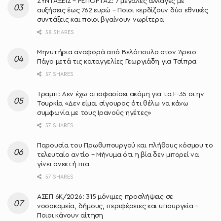
ΣΥΝΤΑΞΕΙΣ – ΡΕΠΟΡΤΑΖ: 7 μεγάλες αλλαγές με
αυξήσεις έως 762 ευρώ – Ποιοι κερδίζουν δύο εθνικές
συντάξεις και ποιοι βγαίνουν νωρίτερα
58 SHARES
Μηνυτήρια αναφορά από Βελόπουλο στον Άρειο
Πάγο μετά τις καταγγελίες Γεωργιάδη για Τσίπρα
57 SHARES
Τραμπ: Δεν έχω αποφασίσει ακόμη για τα F-35 στην
Τουρκία «Δεν είμαι σίγουρος ότι θέλω να κάνω
συμφωνία με τους Ιρανούς ηγέτες»
57 SHARES
Παρουσία του Πρωθυπουργού και πλήθους κόσμου το
τελευταίο αντίο – Μήνυμα ότι η βία δεν μπορεί να
γίνει ανεκτή πια
57 SHARES
ΑΣΕΠ 6Κ/2026: 315 μόνιμες προσλήψεις σε
νοσοκομεία, δήμους, περιφέρειες και υπουργεία –
Ποιοι κάνουν αίτηση